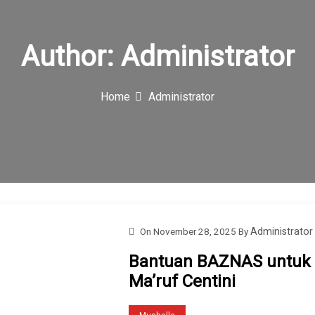
KH. Ma’ruf Memasuki Tahap Pondasi dengan dukungan Donatur 
a telah memasuki tahap pertama,...
Author:
Administrator
Home
Administrator
On
November 28, 2025
By
Administrator
Bantuan BAZNAS untuk
Ma’ruf Centini