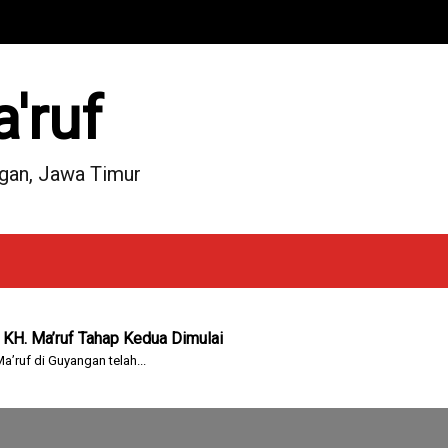
'ruf
ngan, Jawa Timur
Pembangunan Mushalla KH Ma’ruf Centini
025, Panitia Pembangunan...
untuk Kamar Mandi Mushalla Dimulai
lami beberapa perkembangan penting. Saat...
KH. Ma’ruf Tahap Kedua Dimulai
ruf di Guyangan telah...
shalla KH. Ma’ruf Hampir Rampung, Disokong Donasi Material 
ushalla KH. Ma’ruf hampir...