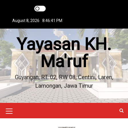
S
k
i
August 8, 2026
8:46:42 PM
p
t
Yayasan KH.
o
c
o
Ma'ruf
n
t
e
Guyangan, RT. 02, RW 08, Centini, Laren,
n
Lamongan, Jawa Timur
t
M
e