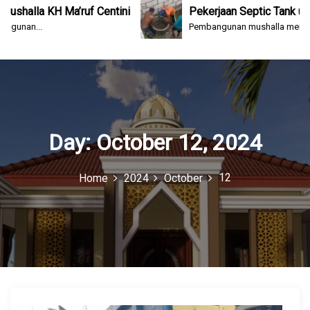
n
alla KH Ma’ruf Centini
Pekerjaan Septic Tank untuk
nan...
Pembangunan mushalla mengalami 
u
I
c
o
n
Day:
October 12, 2024
12
Home
2024
October